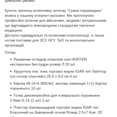
цивільних умовах.
Купити тактичну колективну аптечку “Сумка парамедика”
можна у нашому інтернет-магазині. Ми пропонуємо
професійні аптечки для військових, медиків і рятувальників,
що відповідають міжнародним стандартам тактичної
медицини.
Доступні індивідуальні та колективні комплектації, а також
оптові поставки для ЗСУ, НГУ, ТрО та волонтерських
організацій.
Склад:
Рукавички оглядові нітрилові сині HOFFEN
нестирильні без пудри розмір Л 20 шт
Хірургічна пов `язка торгової марки IGAR тип Лайтпор
(на основі спанлейс) 25,0 х 9,0 см 4 шт
Картка А6 (4+4,300г/м2, матова ламінація 1+1) Картка
пораненого 10 шт
Голка декомпресійна для плевральної порожнини
2.0мм G-15 (1 шт) 3 шт
Пластир бактерицидний торгової марки IGAR тип
Класичний на бавовняній основі Розмiр 2.5×7.6см. 20