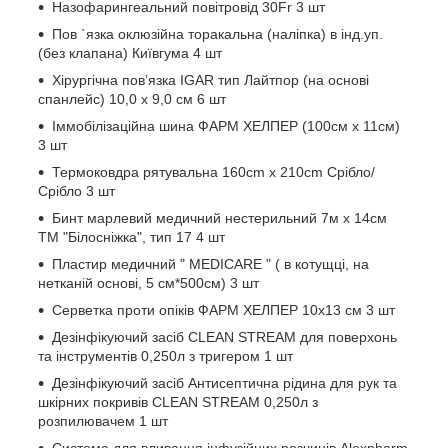
Назофарингеальний повітровід 30Fr 3 шт
Пов `язка оклюзійна торакальна (наліпка) в інд.уп.
(без клапана) Київгума 4 шт
Хірургічна пов’язка IGAR тип Лайтпор (на основі
спанлейс) 10,0 х 9,0 см 6 шт
Іммобілізаційна шина ФАРМ ХЕЛПЕР (100см х 11см)
3 шт
Термоковдра рятувальна 160cm x 210cm Срібло/
Срібло 3 шт
Бинт марлевий медичний нестерильний 7м х 14см
ТМ "Білосніжка", тип 17 4 шт
Пластир медичний " MEDICARE " ( в котущці, на
нетканій основі, 5 см*500см) 3 шт
Серветка проти опіків ФАРМ ХЕЛПЕР 10х13 см 3 шт
Дезінфікуючий засіб CLEAN STREAM для поверхонь
та інструментів 0,250л з тригером 1 шт
Дезінфікуючий засіб Антисептична рідина для рук та
шкірних покривів CLEAN STREAM 0,250л з
розпилювачем 1 шт
Система для вливання інфузійних розчинів Alexpharm