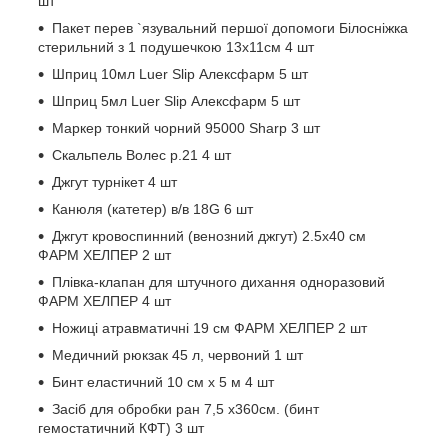
шт
Пакет перев `язувальний першої допомоги Білосніжка
стерильний з 1 подушечкою 13х11см 4 шт
Шприц 10мл Luer Slip Алексфарм 5 шт
Шприц 5мл Luer Slip Алексфарм 5 шт
Маркер тонкий чорний 95000 Sharp 3 шт
Скальпель Волес р.21 4 шт
Джгут турнікет 4 шт
Канюля (катетер) в/в 18G 6 шт
Джгут кровоспинний (венозний джгут) 2.5х40 см
ФАРМ ХЕЛПЕР 2 шт
Плівка-клапан для штучного дихання одноразовий
ФАРМ ХЕЛПЕР 4 шт
Ножиці атравматичні 19 см ФАРМ ХЕЛПЕР 2 шт
Медичний рюкзак 45 л, червоний 1 шт
Бинт еластичний 10 см х 5 м 4 шт
Засіб для обробки ран 7,5 х360см. (бинт
гемостатичний КФТ) 3 шт