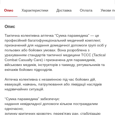
Опис
Характеристики
Доставка
Оплата
Умови п
Опис
Тактична колективна аптечка “Сумка парамедика” — це
професійний багатофункціональний медичний комплект,
призначений для надання домедичної допомоги групі осіб у
польових або бойових умовах. Вона розроблена з
урахуванням стандартів тактичної медицини TCCC (Tactical
Combat Casualty Care) і призначена для парамедиків,
військових медиків, інструкторів з такмеду, рятувальників та
екіпажів бойових підрозділів.
Аптечка колективна є незамінною під час бойових дій,
евакуацій, навчань, патрулювання або ліквідації наслідків
надзвичайних ситуацій.
“Сумка парамедика” забезпечує:
надання невідкладної допомоги кільком постраждалим
одночасно;
зупинку критичних кровотеч, перев’язку ран, стабілізацію