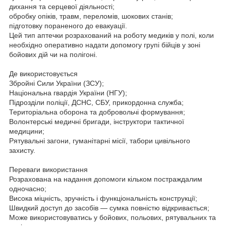
дихання та серцевої діяльності;
обробку опіків, травм, переломів, шокових станів;
підготовку пораненого до евакуації.
Цей тип аптечки розрахований на роботу медиків у полі, коли
необхідно оперативно надати допомогу групі бійців у зоні
бойових дій чи на полігоні.
Де використовується
Збройні Сили України (ЗСУ);
Національна гвардія України (НГУ);
Підрозділи поліції, ДСНС, СБУ, прикордонна служба;
Територіальна оборона та добровольчі формування;
Волонтерські медичні бригади, інструктори тактичної
медицини;
Рятувальні загони, гуманітарні місії, табори цивільного
захисту.
Переваги використання
Розрахована на надання допомоги кільком постраждалим
одночасно;
Висока міцність, зручність і функціональність конструкції;
Швидкий доступ до засобів — сумка повністю відкривається;
Може використовуватись у бойових, польових, рятувальних та