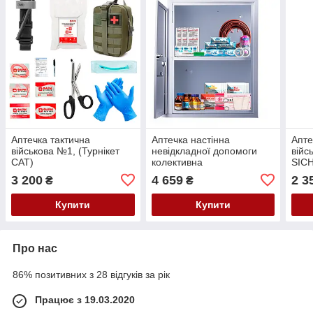
Аптечка тактична
Аптечка настінна
Апте
військова №1, (Турнікет
невідкладної допомоги
війс
CAT)
колективна
SICH
3 200
4 659
2 3
₴
₴
Купити
Купити
Про нас
86% позитивних з 28 відгуків за рік
Працює з 19.03.2020