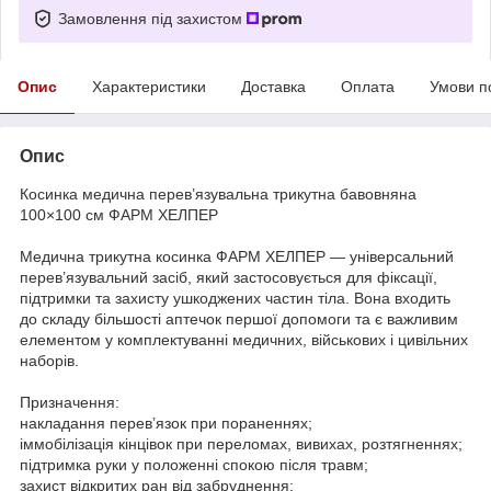
Замовлення під захистом
Опис
Характеристики
Доставка
Оплата
Умови п
Опис
Косинка медична перев’язувальна трикутна бавовняна
100×100 см ФАРМ ХЕЛПЕР
Медична трикутна косинка ФАРМ ХЕЛПЕР — універсальний
перев’язувальний засіб, який застосовується для фіксації,
підтримки та захисту ушкоджених частин тіла. Вона входить
до складу більшості аптечок першої допомоги та є важливим
елементом у комплектуванні медичних, військових і цивільних
наборів.
Призначення:
накладання перев’язок при пораненнях;
іммобілізація кінцівок при переломах, вивихах, розтягненнях;
підтримка руки у положенні спокою після травм;
захист відкритих ран від забруднення;