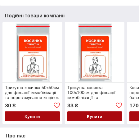
Подібні товари компанії
Трикутна косинка 50х50см
Трикутна косинка
Коси
для фіксації іммобілізації
100х100см для фіксації
пере
та перев'язування кінцівок
іммобілізації та
баво
або голови ФАРМ ХЕЛПЕР
перев'язування кінцівок
150
30
33
170
₴
₴
або голови ФАРМ ХЕЛПЕР
Купити
Купити
Про нас