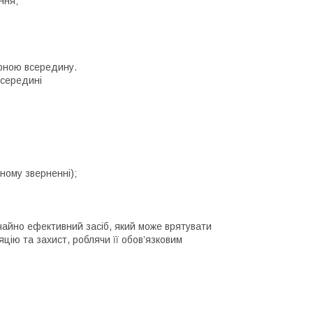
ння;
роною всередину.
всередині
ному зверненні);
йно ефективний засіб, який може врятувати
яцію та захист, роблячи її обов’язковим