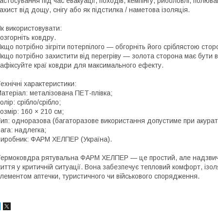
астосування під час евакуації, походів, кемпінгу, риболовлі, полюва
ахист від дощу, снігу або як підстилка / наметова ізоляція.
к використовувати:
озгорніть ковдру.
кщо потрібно зігріти потерпілого — обгорніть його сріблястою сто
кщо потрібно захистити від перегріву — золота сторона має бути 
афіксуйте краї ковдри для максимального ефекту.
ехнічні характеристики:
атеріал: металізована ПЕТ-плівка;
олір: срібло/срібло;
озмір: 160 × 210 см;
ип: одноразова (багаторазове використання допустиме при акурат
ага: надлегка;
иробник: ФАРМ ХЕЛПЕР (Україна).
ермоковдра рятувальна ФАРМ ХЕЛПЕР — це простий, але надзвича
иття у критичній ситуації. Вона забезпечує тепловий комфорт, ізол
лементом аптечки, туристичного чи військового спорядження.