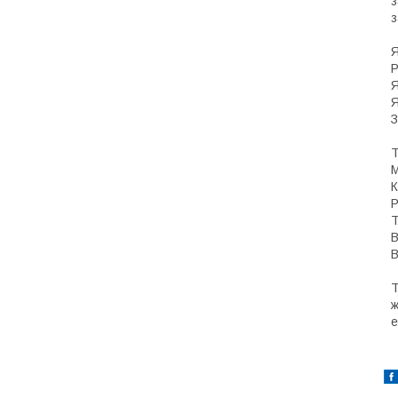
з
з
Я
Р
Я
Я
З
Т
М
К
Р
Т
В
В
Т
ж
е