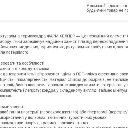
У компанії підключені
будь-який товар не п
ятувальна термоковдра ФАРМ ХЕЛПЕР — це незамінний елемент буд
абору, який забезпечує надійний захист тіла від переохолодження
ійськових, медичних, туристичних, рятувальних і побутових цілях,
іла потерпілого.
ереваги та особливості:
ахист від холоду та спеки:
одонепроникність і вітрозахист: щільна ПЕТ-плівка ефективно захищ
іцність і гіпоалергенність: матеріал стійкий до розривів, не виклик
вітловідбивна поверхня: допомагає швидко виявити потерпілого у 
омпактність і легкість: ковдра у складеному вигляді займає мінімум
юкзак.
ризначення:
апобігання гіпотермії (переохолодженню) або гіпертермії (перегріву
икористання у польових, тактичних, туристичних умовах;
опомога при аваріях, травмах, шокових станах;