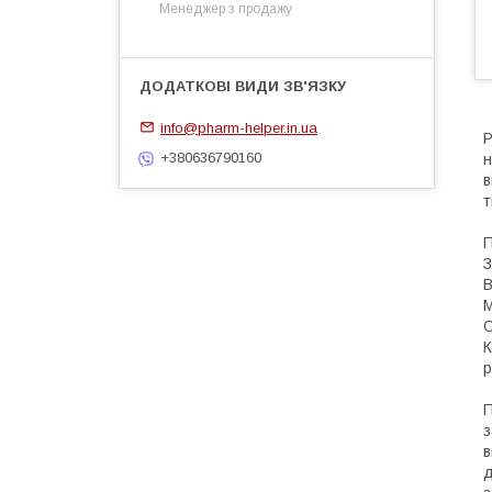
Менеджер з продажу
info@pharm-helper.in.ua
Р
+380636790160
н
в
т
П
З
В
М
С
К
р
П
з
в
д