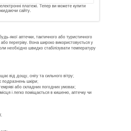
 електронні платежі. Тепер ви можете купити
окидаючи сайту.
ь-якої аптечки, тактичного або туристичного
 або перегріву. Вона широко використовується у
 коли необхідно швидко стабілізувати температуру
ає від дощу, снігу та сильного вітру;
ає подразнень шкіри;
темряві або складних погодних умовах;
 місця і легко поміщається в кишеню, аптечку чи
);