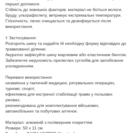
першої допомоги.
Стійкість до зовнішніх факторів: матеріал не боїться вологи,
бруду, ультрафіолету, витримує екстремальні температури.
Гігієнічність: легко очищається та дезінфікується після
використання.
⚕️ Застосування:
Розгорніть шину та надайте їй необхідну форму відповідно до
травмованої ділянки.
Акуратно зафіксуйте шину марлевим або еластичним бинтом.
Забезпечте нерухомість прилеглих суглобів для запобігання
ускладненням.
Переваги використання:
незамінна у тактичній медицині, рятувальних операціях,
туризмі, спорті;
ефективна для екстреної стабілізації травм у польових
умовах;
рекомендована для комплектування військових,
автомобільних та побутових аптечок.
Матеріал: алюміній з полімерним покриттям
Розміри: 50 х 11 см