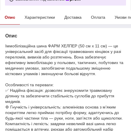
Опис
Характеристики
Доставка
Оплата
Умови п
Опис
Іммобілізаційна шина ФАРМ ХЕЛПЕР (50 см х 11 см) — це
універсальний засіб для фіксації травмованих кінцівок у разі
переломів, вивихів або розтягнень. Вона забезпечує
ефективну іммобілізацію у польових, тактичних, побутових та
медичних умовах, запобігаючи подальшому зміщенню
кісткових уламків і зменшуючи больові відчуття.
Особливості та переваги:
✅ Надійна фіксація: дозволяє знерухомити травмовану
ділянку та забезпечити стабільність суглобів до прибуття
медиків.
⚙️ Гнучкість і універсальність: алюмінієва основа з м’яким
покриттям легко приймає потрібну форму, адаптуючись до
будь-якої частини тіла — руки, ноги, зап’ястя або щиколотки.
Компактність і легкість: завдяки невеликій вазі шина легко
поміщається в аптечку, рюкзак або автомобільний набір