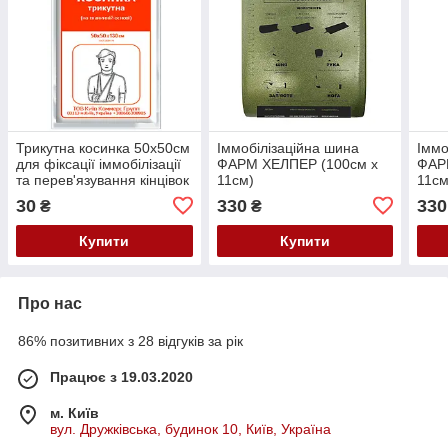
Трикутна косинка 50х50см
Іммобілізаційна шина
Іммо
для фіксації іммобілізації
ФАРМ ХЕЛПЕР (100см х
ФАР
та перев'язування кінцівок
11см)
11см
або голови ФАРМ ХЕЛПЕР
30
330
330
₴
₴
Купити
Купити
Про нас
86% позитивних з 28 відгуків за рік
Працює з 19.03.2020
м. Київ
вул. Дружківська, будинок 10, Київ, Україна