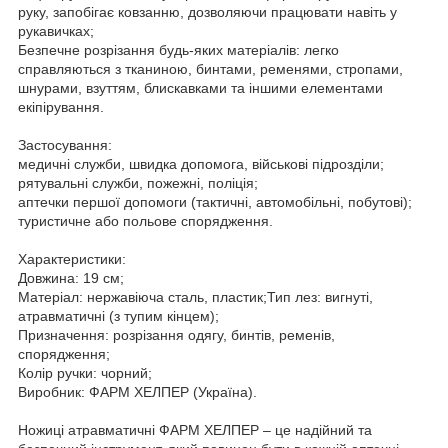
руку, запобігає ковзанню, дозволяючи працювати навіть у
рукавичках;
Безпечне розрізання будь-яких матеріалів: легко
справляються з тканиною, бинтами, ременями, стропами,
шнурами, взуттям, блискавками та іншими елементами
екіпірування.
Застосування:
медичні служби, швидка допомога, військові підрозділи;
рятувальні служби, пожежні, поліція;
аптечки першої допомоги (тактичні, автомобільні, побутові);
туристичне або польове спорядження.
Характеристики:
Довжина: 19 см;
Матеріал: нержавіюча сталь, пластик;Тип лез: вигнуті,
атравматичні (з тупим кінцем);
Призначення: розрізання одягу, бинтів, ременів,
спорядження;
Колір ручки: чорний;
Виробник: ФАРМ ХЕЛПЕР (Україна).
Ножиці атравматичні ФАРМ ХЕЛПЕР – це надійний та