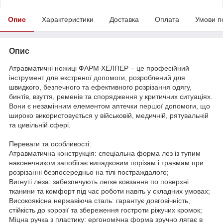
Опис
Характеристики
Доставка
Оплата
Умови п
Опис
Атравматичні ножиці ФАРМ ХЕЛПЕР – це професійний
інструмент для екстреної допомоги, розроблений для
швидкого, безпечного та ефективного розрізання одягу,
бинтів, взуття, ременів та спорядження у критичних ситуаціях.
Вони є незамінним елементом аптечки першої допомоги, що
широко використовується у військовій, медичній, рятувальній
та цивільній сфері.
Переваги та особливості:
Атравматична конструкція: спеціальна форма лез із тупим
наконечником запобігає випадковим порізам і травмам при
розрізанні безпосередньо на тілі постраждалого;
Вигнуті леза: забезпечують легке ковзання по поверхні
тканини та комфорт під час роботи навіть у складних умовах;
Високоякісна нержавіюча сталь: гарантує довговічність,
стійкість до корозії та збереження гостроти ріжучих кромок;
Міцна ручка з пластику: ергономічна форма зручно лягає в