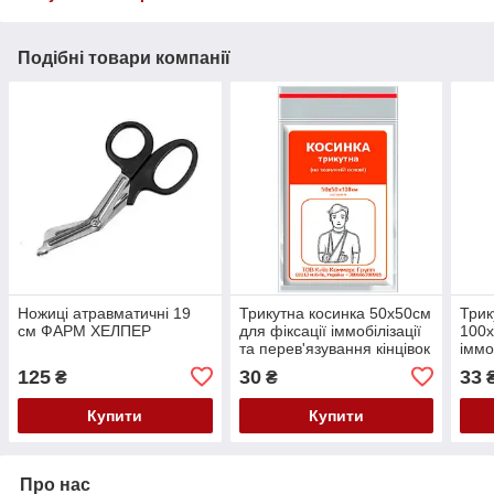
Подібні товари компанії
Ножиці атравматичні 19
Трикутна косинка 50х50см
Трик
см ФАРМ ХЕЛПЕР
для фіксації іммобілізації
100х
та перев'язування кінцівок
іммо
або голови ФАРМ ХЕЛПЕР
пере
125
30
33
₴
₴
або
Купити
Купити
Про нас