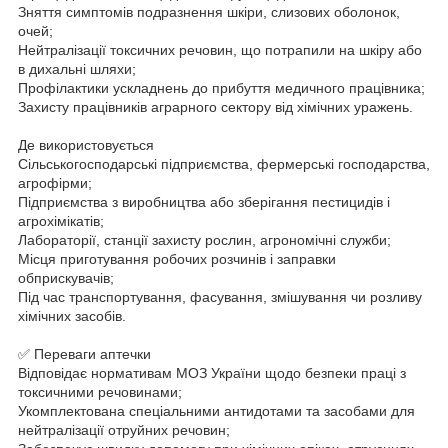
Зняття симптомів подразнення шкіри, слизових оболонок,
очей;
Нейтралізації токсичних речовин, що потрапили на шкіру або
в дихальні шляхи;
Профілактики ускладнень до прибуття медичного працівника;
Захисту працівників аграрного сектору від хімічних уражень.
Де використовується
Сільськогосподарські підприємства, фермерські господарства,
агрофірми;
Підприємства з виробництва або зберігання пестицидів і
агрохімікатів;
Лабораторії, станції захисту рослин, агрономічні служби;
Місця приготування робочих розчинів і заправки
обприскувачів;
Під час транспортування, фасування, змішування чи розливу
хімічних засобів.
✅ Переваги аптечки
Відповідає нормативам МОЗ України щодо безпеки праці з
токсичними речовинами;
Укомплектована спеціальними антидотами та засобами для
нейтралізації отруйних речовин;