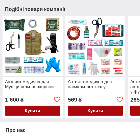
Подібні товари компанії
Аптечка медична для
Аптечка медична для
Апте
Муніципальної охорони
навчального класу
авто
у фу
1 600
569
265
₴
₴
Купити
Купити
Про нас