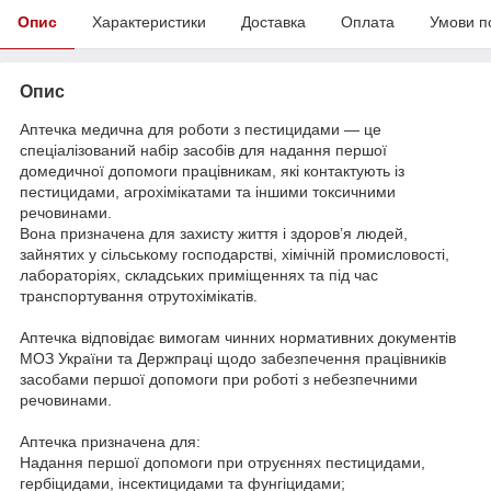
Опис
Характеристики
Доставка
Оплата
Умови п
Опис
Аптечка медична для роботи з пестицидами — це
спеціалізований набір засобів для надання першої
домедичної допомоги працівникам, які контактують із
пестицидами, агрохімікатами та іншими токсичними
речовинами.
Вона призначена для захисту життя і здоров’я людей,
зайнятих у сільському господарстві, хімічній промисловості,
лабораторіях, складських приміщеннях та під час
транспортування отрутохімікатів.
Аптечка відповідає вимогам чинних нормативних документів
МОЗ України та Держпраці щодо забезпечення працівників
засобами першої допомоги при роботі з небезпечними
речовинами.
Аптечка призначена для:
Надання першої допомоги при отруєннях пестицидами,
гербіцидами, інсектицидами та фунгіцидами;