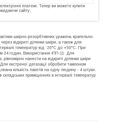
 електронні платежі. Тепер ви можете купити
окидаючи сайту.
лактики шкірно-резорбтивних уражень крапельно-
через відкриті ділянки шкіри, а також для
нтервалі температур від -20°С до +50°С. При
ом 24 годин. Використання ІПП-11: Для
, рівномірно нанести на відкриті ділянки шкіри
. Для екстреної дегазації обробити тампоном
дована кількість пакетів на одну людину - 4 штуки.
 в складських приміщеннях в інтервалі температур