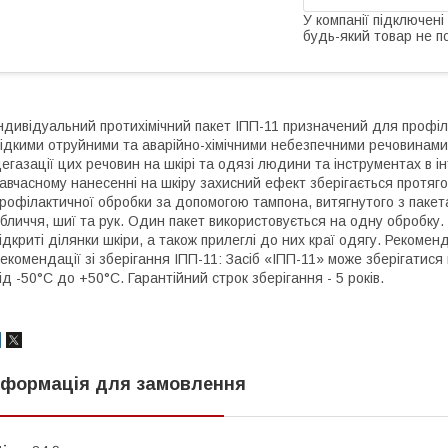
У компанії підключені
будь-який товар не п
ндивідуальний протихімічний пакет ІПП-11 призначений для профі
ідкими отруйними та аварійно-хімічними небезпечними речовинами 
егазації цих речовин на шкірі та одязі людини та інструментах в і
авчасному нанесенні на шкіру захисний ефект зберігається протяг
рофілактичної обробки за допомогою тампона, витягнутого з пакета
бличчя, шиї та рук. Один пакет використовується на одну обробку
ідкриті ділянки шкіри, а також прилеглі до них краї одягу. Рекомен
екомендації зі зберігання ІПП-11: Засіб «ІПП-11» може зберігатися
ід -50°С до +50°С. Гарантійний строк зберігання - 5 років.
нформація для замовлення