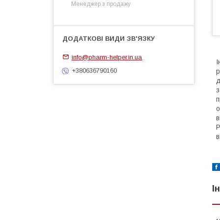
Менеджер з продажу
info@pharm-helper.in.ua
І
+380636790160
р
д
з
п
о
в
Р
в
І