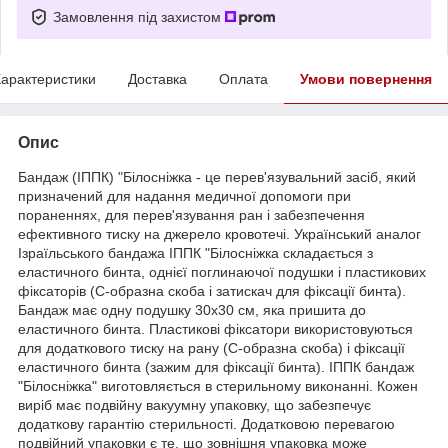
Замовлення під захистом
арактеристики
Доставка
Оплата
Умови повернення
Опис
Бандаж (ІППК) "Білосніжка - це перев'язувальний засіб, який
призначений для надання медичної допомоги при
пораненнях, для перев'язування ран і забезпечення
ефективного тиску на джерело кровотечі. Український аналог
Ізраїльського бандажа ІППК "Білосніжка складається з
еластичного бинта, однієї поглинаючої подушки і пластикових
фіксаторів (С-образна скоба і затискач для фіксації бинта).
Бандаж має одну подушку 30х30 см, яка пришита до
еластичного бинта. Пластикові фіксатори використовуються
для додаткового тиску на рану (С-образна скоба) і фіксації
еластичного бинта (зажим для фіксації бинта). ІППК бандаж
"Білосніжка" виготовляється в стерильному виконанні. Кожен
виріб має подвійну вакуумну упаковку, що забезпечує
додаткову гарантію стерильності. Додатковою перевагою
подвійний упаковки є те, що зовнішня упаковка може