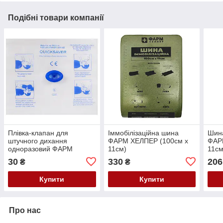
Подібні товари компанії
Плівка-клапан для
Іммобілізаційна шина
Шина
штучного дихання
ФАРМ ХЕЛПЕР (100см х
ФАР
одноразовий ФАРМ
11см)
11см
ХЕЛПЕР
30
330
206
₴
₴
Купити
Купити
Про нас