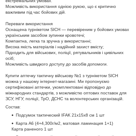
екстремальних умовах.
Можливість використання однією рукою, що є критично
важливим під час бойових дій.
Переваги використання
Оснащена турнікетом SICH — перевіреним у бойових умовах
українським засобом зупинки кровотечі;
Компактна, легка та зручна у використанні;
Висока якість матеріалів і надійний захист вмісту;
Підходить для військових, поліції, рятувальників і цивільних
осіб;
Можливість швидкого доступу до засобів допомоги.
Купити аптечку тактичну військову №1 з турнікетом SICH
можна у нашому інтернет-магазині. Ми пропонуємо
сертифіковані аптечки, укомплектовані відповідно до
міжнародних стандартів, з можливістю оптових поставок для
ЗСУ, НГУ, поліції, ТрО, ДСНС та волонтерських організацій.
Состав:
Подсумок тактический IFAK 21х15х8 см 1 шт
Карта А6 (4+4,300г/м2, матовая ламинация 1+1)
Карта раненого 1 шт