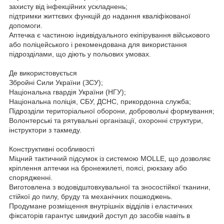
захисту від інфекційних ускладнень;
підтримки життєвих функцій до надання кваліфікованої
допомоги.
Аптечка є частиною індивідуального екіпірування військового
або поліцейського і рекомендована для використання
підрозділами, що діють у польових умовах.
Де використовується
Збройні Сили України (ЗСУ);
Національна гвардія України (НГУ);
Національна поліція, СБУ, ДСНС, прикордонна служба;
Підрозділи територіальної оборони, добровольчі формування;
Волонтерські та рятувальні організації, охоронні структури,
інструктори з такмеду.
Конструктивні особливості
Міцний тактичний підсумок із системою MOLLE, що дозволяє
кріплення аптечки на бронежилеті, поясі, рюкзаку або
спорядженні.
Виготовлена з водовідштовхувальної та зносостійкої тканини,
стійкої до пилу, бруду та механічних пошкоджень.
Продумане розміщення внутрішніх відділів і еластичних
фіксаторів гарантує швидкий доступ до засобів навіть в