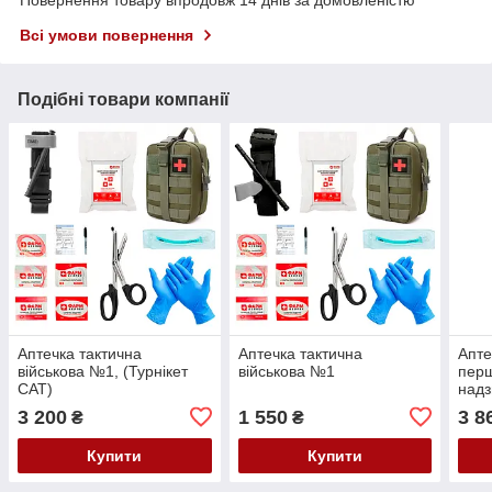
Повернення товару впродовж 14 днів за домовленістю
Всі умови повернення
Подібні товари компанії
Аптечка тактична
Аптечка тактична
Апте
військова №1, (Турнікет
військова №1
перш
CAT)
надз
умов
3 200
1 550
3 8
₴
₴
Sich
Купити
Купити