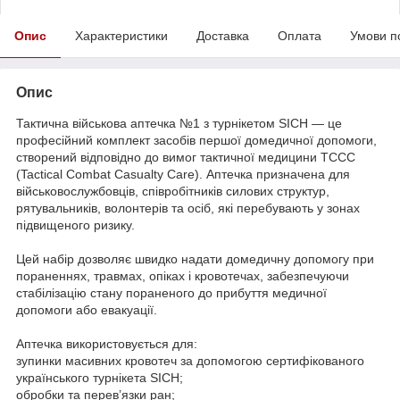
Опис
Характеристики
Доставка
Оплата
Умови п
Опис
Тактична військова аптечка №1 з турнікетом SICH — це
професійний комплект засобів першої домедичної допомоги,
створений відповідно до вимог тактичної медицини TCCC
(Tactical Combat Casualty Care). Аптечка призначена для
військовослужбовців, співробітників силових структур,
рятувальників, волонтерів та осіб, які перебувають у зонах
підвищеного ризику.
Цей набір дозволяє швидко надати домедичну допомогу при
пораненнях, травмах, опіках і кровотечах, забезпечуючи
стабілізацію стану пораненого до прибуття медичної
допомоги або евакуації.
Аптечка використовується для:
зупинки масивних кровотеч за допомогою сертифікованого
українського турнікета SICH;
обробки та перев’язки ран;