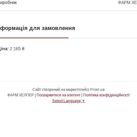
иробник
ФАРМ Х
нформація для замовлення
іна:
2 165 ₴
Сайт створений на маркетплейсі
Prom.ua
ФАРМ ХЕЛПЕР |
Поскаржитися на контент
|
Політика конфіденційності
Select Language
▼