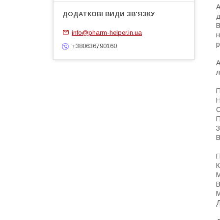
А
д
В
info@pharm-helper.in.ua
н
р
+380636790160
А
л
П
Н
О
П
З
В
П
К
М
В
М
Д