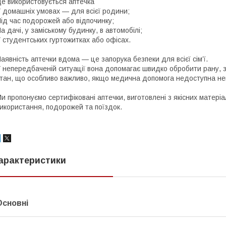
е використовується аптечка
 домашніх умовах — для всієї родини;
ід час подорожей або відпочинку;
а дачі, у заміському будинку, в автомобілі;
 студентських гуртожитках або офісах.
аявність аптечки вдома — це запорука безпеки для всієї сім’ї.
 непередбаченій ситуації вона допомагає швидко обробити рану, зн
тан, що особливо важливо, якщо медична допомога недоступна не
и пропонуємо сертифіковані аптечки, виготовлені з якісних матері
икористання, подорожей та поїздок.
арактеристики
Основні