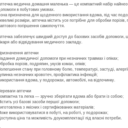
птечка медична домашня маленька — це компактний набір найнео
опомоги в побутових умовах.
она призначена для щоденного використання вдома, під час подор
евеликі розміри, аптечка містить усе потрібне для обробки порізів, 
аптового погіршення самопочуття.
птечка забезпечує швидкий доступ до базових засобів допомоги, 
ікаря або відвідування медичного закладу.
ризначення аптечки
адання домедичної допомоги при незначних травмах і опіках;
бробка порізів, подряпин, укусів комах, опіків;
олегшення стану при головному болю, температурі, застуді, алергії
упинка незначних кровотеч, профілактика інфекцій;
икористання вдома, у подорожах, автомобілі, на відпочинку.
ереваги аптечки
омпактна та легка — зручно зберігати вдома або брати із собою;
істить усі базові засоби першої допомоги;
иготовлена з якісних і сертифікованих матеріалів;
оже використовуватися в побуті, на роботі, у подорожах;
оступна ціна та можливість доукомплектації під власні потреби.